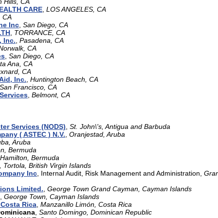
 Hills, CA
EALTH CARE
,
LOS ANGELES, CA
, CA
ne Inc
,
San Diego, CA
LTH
,
TORRANCE, CA
 Inc.
,
Pasadena, CA
Norwalk, CA
es
,
San Diego, CA
ta Ana, CA
xnard, CA
Aid, Inc.
,
Huntington Beach, CA
San Francisco, CA
Services
,
Belmont, CA
ster Services (NODS)
,
St. John\'s, Antigua and Barbuda
pany ( ASTEC ) N.V.
,
Oranjestad, Aruba
uba, Aruba
on, Bermuda
Hamilton, Bermuda
Tortola, British Virgin Islands
ompany Inc
, Internal Audit, Risk Management and Administration,
Gra
ions Limited.
,
George Town Grand Cayman, Cayman Islands
,
George Town, Cayman Islands
Costa Rica
,
Manzanillo Limón, Costa Rica
Dominicana
,
Santo Domingo, Dominican Republic