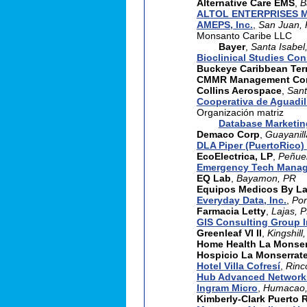
Alternative Care EMS
,
B
ALTOL ENTERPRISES 
AMEPS, Inc.
,
San Juan,
Monsanto Caribe LLC
Bayer
,
Santa Isabel
Bioclinical Studies Co
Buckeye Caribbean Ter
CMMR Management Cor
Collins Aerospace
,
Sant
Cooperativa de Aguadil
Organización matriz
Database Marketin
Demaco Corp
,
Guayanill
DLA Piper (PuertoRico)
EcoElectrica, LP
,
Peñue
Emergency Tech Manag
EQ Lab
,
Bayamon, PR
Equipos Medicos By La
Everyday Data, Inc.
,
Po
Farmacia Letty
,
Lajas, 
GIS Consulting Group 
Greenleaf VI II
,
Kingshill,
Home Health La Monser
Hospicio La Monserrat
Hotel Villa Cofresí
,
Rinc
Hub Advanced Network
Ingram Micro
,
Humacao,
Kimberly-Clark Puerto 