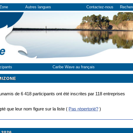
iZone
Autres langues
Contactez-nous
Recher
icipants
Caribe Wave au français
MIZONE
unamis de 6 418 participants ont été inscrites par 118 entreprises
é que leur nom figure sur la liste
(
Pas répertorié?
)
 2026