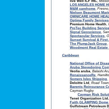
live Well ICF INC
,
Misson
LOS ANGELES HOME H
M&M carehome
,
Fresno
Nielsen Beaumont Mari
OMNICARE HOME HEA
Optima Family Services,
Premium Home Health
,
ProTec Building Servic
Signal Geoscience
,
San
Spectacular Services
,
O
Sunset Survival & First 
The PlumpJack Group
,
Woodmont Real Estate 
Caribbean
National Office of Disa
Aruba Stevedoring Com
Veolia aruba
,
Balashi Ar
RenaissanceRe
,
Hamilt
Somers Isles Shipping
,
Deloitte Ltd
,
Road Town, 
Barents Reinsurance C
Cayman Rugby
Cayman Risk Solut
Tenet Organization Ltd.
Faith GLAMPING Dome 
Gulfstream Petroleum 