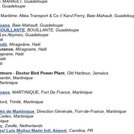
E MAHAULT, Guadeloupe
, Guadeloupe
 Maritime: Altéa Transport & Co // Karu\'Ferry,
Baie-Mahault, Guadelou
uyane
,
Baie-Mahault, Guadeloupe
BOUILLANTE
,
BOUILLANTE, Guadeloupe
Les Abymes, Guadeloupe
ti
edit
,
Miragoâne, Haiti
surance
,
Miragoane, Haiti
agoane, Haiti
iti
ti
tners - Doctor Bird Power Plant
,
Old Harbour, Jamaica
entin, Martinique
Martinique
uyane
, MARTINIQUE,
Fort De France, Martinique
Nord,
Trinité, Martinique
rts de Martinique
, Direction Générale,
Fort-de-France, Martinique
Cedex, Martinique
nique
bv
,
Zwolle, Netherlands
gs/ Luis Muñoz Marin Intl. Airport
,
Carolina, PR