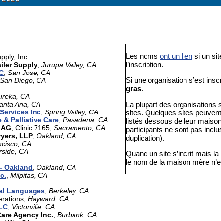
Les noms
ont un lien
si un sit
pply, Inc.
l’inscription.
ailer Supply
,
Jurupa Valley, CA
LC
,
San Jose, CA
Si une organisation s’est inscr
San Diego, CA
gras
.
ureka, CA
anta Ana, CA
La plupart des organisations s
Services Inc
,
Spring Valley, CA
sites. Quelques sites peuvent 
& Palliative Care
,
Pasadena, CA
listés dessous de leur maiso
e AG
, Clinic 7165,
Sacramento, CA
participants ne sont pas inclus
wyers, LLP
,
Oakland, CA
duplication).
ncisco, CA
rside, CA
Quand un site s’incrit mais la
le nom de la maison mère n’es
- Oakland
,
Oakland, CA
c.
,
Milpitas, CA
nal Languages
,
Berkeley, CA
erations,
Hayward, CA
LLC
,
Victorville, CA
are Agency Inc.
,
Burbank, CA