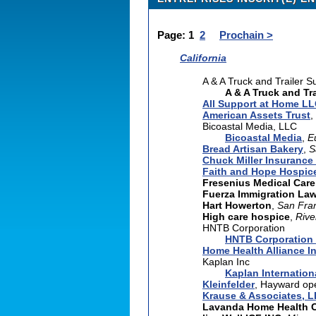
Page: 1
2
Prochain >
California
A & A Truck and Trailer Su
A & A Truck and Tr
All Support at Home L
American Assets Trust
,
Bicoastal Media, LLC
Bicoastal Media
,
E
Bread Artisan Bakery
,
S
Chuck Miller Insurance 
Faith and Hope Hospice 
Fresenius Medical Car
Fuerza Immigration La
Hart Howerton
,
San Fra
High care hospice
,
Rive
HNTB Corporation
HNTB Corporation 
Home Health Alliance In
Kaplan Inc
Kaplan Internatio
Kleinfelder
, Hayward op
Krause & Associates, 
Lavanda Home Health C