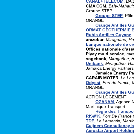
CANAL+TELECOM
,
BAI
CMA CGM
,
Baie-Mahault
Groupe STEP
Groupe STEP
, Pôle
ORANGE
Orange Antilles G
ORMAT GEOTHERMIE 
Rubis Antilles Guyane
,
arezobar
,
Miragoâne, Hai
banque nationale de cr
Offices nationale d’as
Piyay multi service
,
mir
sogebank
,
Miragoâne, Ha
Unibank
,
Miragoâne, Hai
Jamaica Energy Partners
Jamaica Energy Par
CARAIB MOTER
,
Le Lam
Odyssi
,
Fort de france, 
ORANGE
Orange Antilles G
ACTION LOGEMENT
OZANAM
, Agence 
Martinique Transport
Régie des Transpo
RIS\\\'K
,
Fort De France 
TDF
,
Le Lamentin, Marti
Cuijpers Consultancy 
Aerostar Airport Holdin