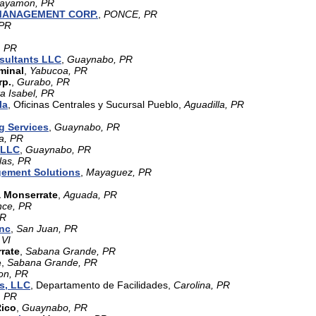
ayamon, PR
MANAGEMENT CORP.
,
PONCE, PR
 PR
, PR
nsultants LLC
,
Guaynabo, PR
minal
,
Yabucoa, PR
p.
,
Gurabo, PR
a Isabel, PR
la
, Oficinas Centrales y Sucursal Pueblo,
Aguadilla, PR
g Services
,
Guaynabo, PR
a, PR
 LLC
,
Guaynabo, PR
las, PR
ement Solutions
,
Mayaguez, PR
 Monserrate
,
Aguada, PR
nce, PR
PR
Inc
,
San Juan, PR
 VI
rate
,
Sabana Grande, PR
e
,
Sabana Grande, PR
on, PR
s, LLC
, Departamento de Facilidades,
Carolina, PR
 PR
Rico
,
Guaynabo, PR