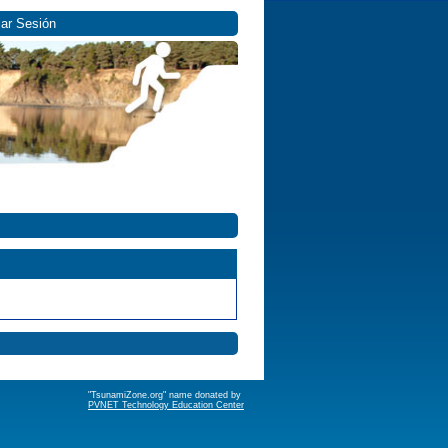
iar Sesión
"TsunamiZone.org" name donated by
PVNET Technology Education Center