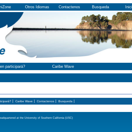
miZone
Otros Idiomas
Contactenos
Busqueda
Inic
en participará?
Caribe Wave
icipará?
Caribe Wave
Contactenos
Busqueda
adquartered at the University of Southern California (USC)