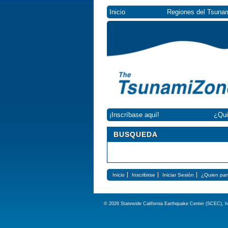
Inicio
Regiones del Tsuna
¡Inscríbase aquí!
¿Qui
BUSQUEDA
Inicio
Inscribirse
Iniciar Sesión
¿Quien part
© 2026 Statewide California Earthquake Center (SCEC), he